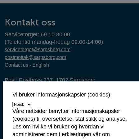
Kontaktinformasjon
Kontakt oss
Servicetorget: 69 10 80 00
(Telefontid mandag-fredag 09.00-14.00)
servicetorget@sarpsborg.com
postmottak@sarpsborg.com
Contact us - English
Post: Postboks 237, 1702 Sarpsborg
Besøk: Glengsgata 38, 1706 Sarpsborg
Vi bruker informasjonskapsler (cookies)
Faktura: Postboks 505, 1703 Sarpsborg
Org.nr: 938 801 363
Kommunenummer: 3105
Våre nettsider benytter informasjonskapsler
(cookies) til oversettelse, statistikk og analyse.
Min side
Les om hvilke vi bruker og hvordan vi
Ansattportal
administrerer dem i erklæringen vår om