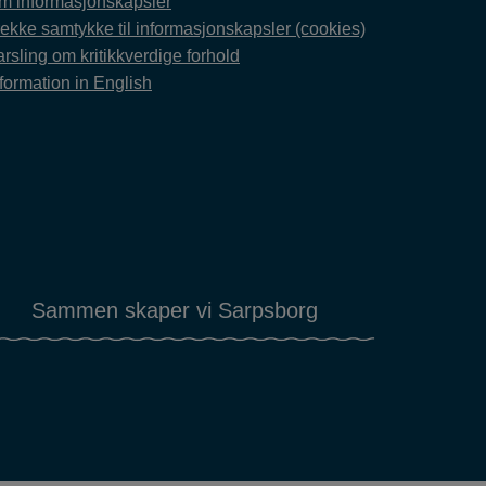
m informasjonskapsler
rekke samtykke til informasjonskapsler (cookies)
rsling om kritikkverdige forhold
formation in English
Sammen skaper vi Sarpsborg