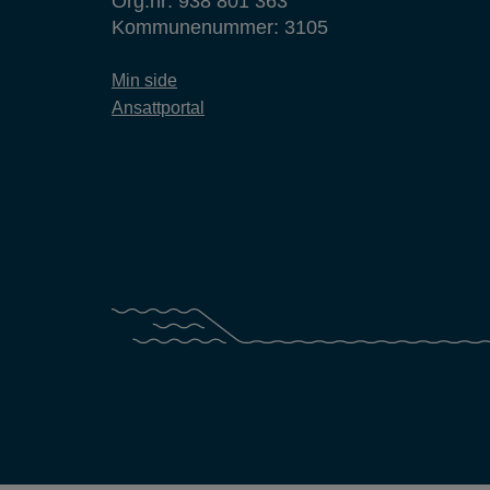
Org.nr: 938 801 363
Kommunenummer: 3105
Min side
Ansattportal