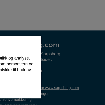
Om sarpsborg.com
ww.sarpsborg.com er Sarpsborg
stikk og analyse.
ommunes offisielle nettsider.
r om personvern og
tykke til bruk av
envendelser om sidene:
lf. 69 10 80 00
ilgjengelighetserklæring for www.sarpsborg.com
le tilgjengelighetserklæringer
ersonvernerklæring