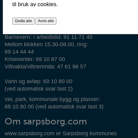
Brann: 110
til bruk av cookies.
Ambulanse: 113
Legevakt: 116 117
Godta alle
Avvis alle
Veterinærvakt: 48 28 01 49
Barnevern: I arbeidstid: 91 11 71 40
Mellom klokken 15.30-08.00, ring:
69 14 44 44
Krisesenter: 69 10 87 00
Viltvakta/viltnemnda: 47 61 96 57
Vann og avløp: 69 10 80 00
(ved automatisk svar tast 2)
Vei, park, kommunale bygg og plasser:
69 10 80 00 (ved automatisk svar tast 3)
Om sarpsborg.com
www.sarpsborg.com er Sarpsborg kommunes