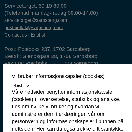
Servicetorget: 69 10 80 00
(Telefontid mandag-fredag 09.00-14.00)
servicetorget@sarpsborg.com
postmottak@sarpsborg.com
Contact us - English
Post: Postboks 237, 1702 Sarpsborg
Besøk: Glengsgata 38, 1706 Sarpsborg
Faktura: Postboks 505, 1703 Sarpsborg
Org.nr: 938 801 363
Vi bruker informasjonskapsler (cookies)
Kommunenummer: 3105
Våre nettsider benytter informasjonskapsler
Min side
(cookies) til oversettelse, statistikk og analyse.
Ansattportal
Les om hvilke vi bruker og hvordan vi
Vakt- og nødtelefoner
administrerer dem i erklæringen vår om
personvern og informasjonskapsler i bunnen på
Politi: 112
nettsiden. Her kan du også trekke ditt samtykke