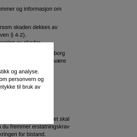
snummer og informasjon om
Dersom skaden dekkes av
oven § 4-2).
sering av skader.
 oppfylles for at Sarpsborg
r en skade. Skaden må være
stikk og analyse.
r om personvern og
tykke til bruk av
et tar stilling til om det skal
m du fremmer erstatningskrav
ringen for bistand.