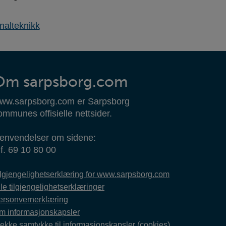
nalteknikk
Om sarpsborg.com
ww.sarpsborg.com er Sarpsborg
ommunes offisielle nettsider.
envendelser om sidene:
lf. 69 10 80 00
ilgjengelighetserklæring for www.sarpsborg.com
le tilgjengelighetserklæringer
ersonvernerklæring
m informasjonskapsler
rekke samtykke til informasjonskapsler (cookies)