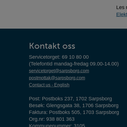
Les 
Elek
Kontaktinformasjon
Kontakt oss
Servicetorget: 69 10 80 00
(Telefontid mandag-fredag 09.00-14.00)
servicetorget@sarpsborg.com
postmottak@sarpsborg.com
Contact us - English
Post: Postboks 237, 1702 Sarpsborg
Besøk: Glengsgata 38, 1706 Sarpsborg
Faktura: Postboks 505, 1703 Sarpsborg
Org.nr: 938 801 363
Kommunenummer: 3105