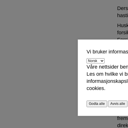
Ders
hast
Husk
forsi
Fors
Vi g
Vi bruker informa
komm
erst
Våre nettsider ben
Les om hvilke vi 
Et e
informasjonskapsle
cookies.
Godta alle
Avvis alle
Forsi
frem
dire