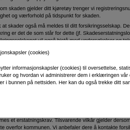
om skaden gjelder ditt kjøretøy trenger vi registrering
ighet og værforhold på tidspunkt for skaden.
 at skader også må meldes til ditt forsikringsselskap. 
kring er det de som står for dette (jf. Skadeserstatningsl
ikringsselskapet vil også bistå med undersøkelser og tak
jør oppmerksom på at det er flere forutsetninger som skal
sjonskapsler (cookies)
une skal kunne holdes rettslig erstatningsansvarlig fo
atningsmessig etter gjeldene erstatningsrett.
ytter informasjonskapsler (cookies) til oversettelse, stati
bruker og hvordan vi administrerer dem i erklæringen vå
rstatningsansvar krever at:
r i bunnen på nettsiden. Her kan du også trekke ditt sam
Det finnes et ansvarsgrunnlag
Det finnes en årsakssammenheng
Det finnes et økonomisk tap
kringsselskapet ditt vil vurdere disse vilkårene når selskap
mes et erstatningskrav. Tilsvarende vilkår gjelder derso
kte overfor kommunen. Vi anbefaler dere å kontakte forsik