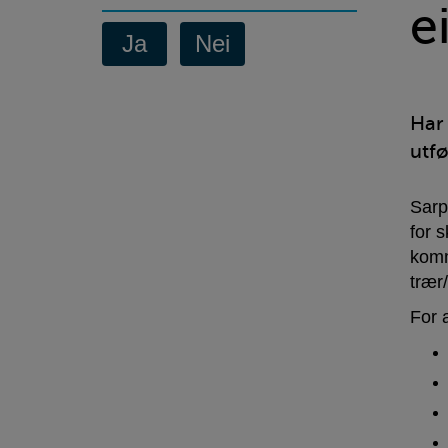
skade
e
på
eiendom
eller
Har 
utfø
eiendel
Sarp
for 
komm
trær
For 