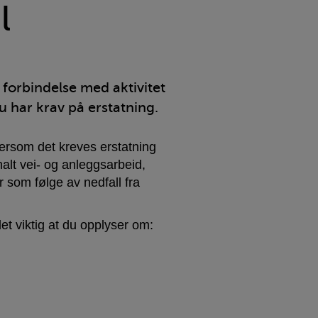
l
 forbindelse med aktivitet
 har krav på erstatning.
rsom det kreves erstatning
lt vei- og anleggsarbeid,
 som følge av nedfall fra
et viktig at du opplyser om: