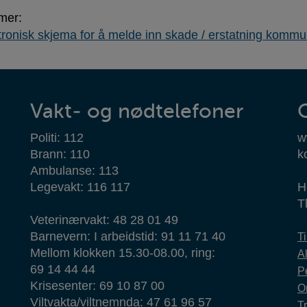
mer:
tronisk skjema for å melde inn skade / erstatning kommu
Vakt- og nødtelefoner
Politi: 112
w
Brann: 110
k
Ambulanse: 113
Legevakt: 116 117
H
T
Veterinærvakt: 48 28 01 49
Barnevern: I arbeidstid: 91 11 71 40
T
Mellom klokken 15.30-08.00, ring:
Al
69 14 44 44
P
Krisesenter: 69 10 87 00
O
Viltvakta/viltnemnda: 47 61 96 57
T