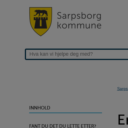
Sarps
>Erstatningskrav
INNHOLD
E
ved
FANT DU DET DU LETTE ETTER?