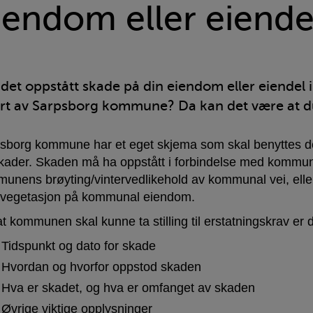
iendom eller eiende
det oppstått skade på din eiendom eller eiendel i
rt av Sarpsborg kommune? Da kan det være at du
sborg kommune har et eget skjema som skal benyttes de
skader. Skaden må ha oppstått i forbindelse med kommuna
unens brøyting/vintervedlikehold av kommunal vei, eller
/vegetasjon på kommunal eiendom.
at kommunen skal kunne ta stilling til erstatningskrav er d
Tidspunkt og dato for skade
Hvordan og hvorfor oppstod skaden
Hva er skadet, og hva er omfanget av skaden
Øvrige viktige opplysninger