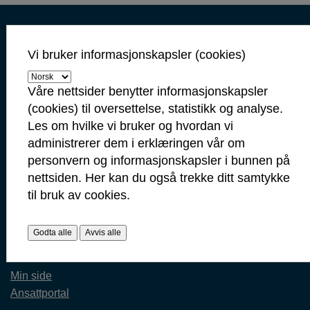
Kontaktinformasjon
Kontakt oss
Vi bruker informasjonskapsler (cookies)
Servicetorget: 69 10 80 00
(Telefontid mandag-fredag 09.00-14.00)
Våre nettsider benytter informasjonskapsler
(cookies) til oversettelse, statistikk og analyse.
servicetorget@sarpsborg.com
Les om hvilke vi bruker og hvordan vi
postmottak@sarpsborg.com
administrerer dem i erklæringen vår om
Contact us - English
personvern og informasjonskapsler i bunnen på
Post: Postboks 237, 1702 Sarpsborg
nettsiden. Her kan du også trekke ditt samtykke
Besøk: Glengsgata 38, 1706 Sarpsborg
til bruk av cookies.
Faktura: Postboks 505, 1703 Sarpsborg
Org.nr: 938 801 363
Godta alle
Avvis alle
Kommunenummer: 3105
Min side
Ansattportal