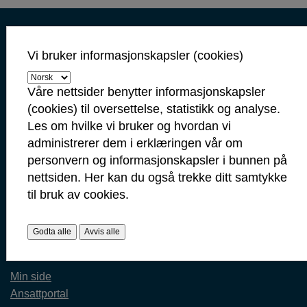
Helsehuset
i
Kontaktinformasjon
Kontakt oss
Sarpsborg
Vi bruker informasjonskapsler (cookies)
Servicetorget: 69 10 80 00
Våre nettsider benytter informasjonskapsler
(Telefontid mandag-fredag 09.00-14.00)
(cookies) til oversettelse, statistikk og analyse.
servicetorget@sarpsborg.com
Les om hvilke vi bruker og hvordan vi
postmottak@sarpsborg.com
administrerer dem i erklæringen vår om
Contact us - English
personvern og informasjonskapsler i bunnen på
nettsiden. Her kan du også trekke ditt samtykke
Post: Postboks 237, 1702 Sarpsborg
Besøk: Glengsgata 38, 1706 Sarpsborg
til bruk av cookies.
Faktura: Postboks 505, 1703 Sarpsborg
Org.nr: 938 801 363
Godta alle
Avvis alle
Kommunenummer: 3105
Min side
Ansattportal