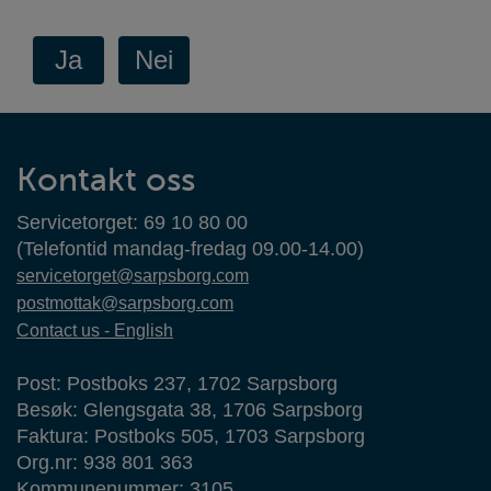
Kontaktinformasjon
Kontakt oss
Servicetorget: 69 10 80 00
(Telefontid mandag-fredag 09.00-14.00)
servicetorget@sarpsborg.com
postmottak@sarpsborg.com
Contact us - English
Post: Postboks 237, 1702 Sarpsborg
Besøk: Glengsgata 38, 1706 Sarpsborg
Faktura: Postboks 505, 1703 Sarpsborg
Org.nr: 938 801 363
Kommunenummer: 3105