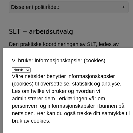
Disse er i politirådet:
SLT – arbeidsutvalg
Den praktiske koordineringen av SLT, ledes av
arbeidsutvalget. Det skal innhentes kunnskap,
deles status og utfordringer, systematisere og
Vi bruker informasjonskapsler (cookies)
koordinere tiltak, prioritere, starte nye tiltak og
evaluere. Gruppens deltagere kan fatte
Våre nettsider benytter informasjonskapsler
beslutninger og sette inn ressurser. De møtes hver
(cookies) til oversettelse, statistikk og analyse.
andre måned.
Les om hvilke vi bruker og hvordan vi
administrerer dem i erklæringen vår om
Disse er i SLT- arbeidsutvalget:
personvern og informasjonskapsler i bunnen på
nettsiden. Her kan du også trekke ditt samtykke til
bruk av cookies.
SLT - Utøvende nivå