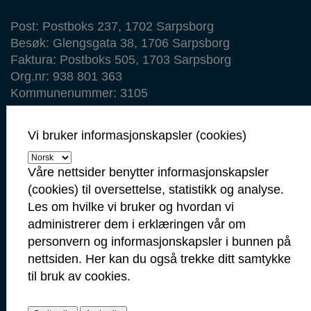
Post: Postboks 237, 1702 Sarpsborg
Besøk: Glengsgata 38, 1706 Sarpsborg
Faktura: Postboks 505, 1703 Sarpsborg
Org.nr: 938 801 363
Kommunenummer: 3105
Min side
Vi bruker informasjonskapsler (cookies)
Ansattportal
Våre nettsider benytter informasjonskapsler
Vakt- og nødtelefoner
(cookies) til oversettelse, statistikk og analyse.
Politi: 112
Les om hvilke vi bruker og hvordan vi
Brann: 110
administrerer dem i erklæringen vår om
Ambulanse: 113
personvern og informasjonskapsler i bunnen på
Legevakt: 116 117
nettsiden. Her kan du også trekke ditt samtykke
til bruk av cookies.
Veterinærvakt: 48 28 01 49
Barnevern: I arbeidstid: 91 11 71 40