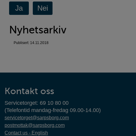
Nyhetsarkiv
Publisert: 14.11.2018
Kontaktinformasjon
Kontakt oss
Servicetorget: 69 10 80 00
(Telefontid mandag-fredag 09.00-14.00)
servicetorget@sarpsborg.com
postmottak@sarpsborg.com
Contact us - English