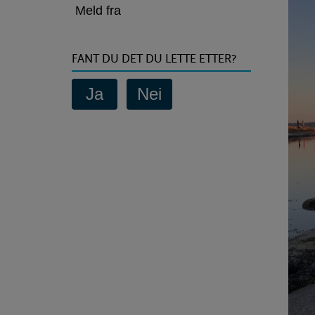
om
Meld fra
død
fisk
FANT DU DET DU LETTE ETTER?