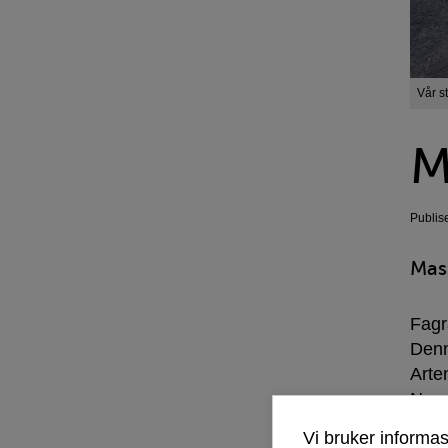
Vår st
M
Publis
Mass
Fagr
Denn
Arten
Nors
Vi bruker informa