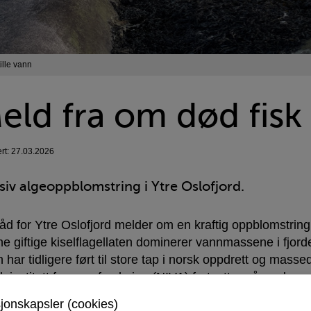
ille vann
eld fra om død fisk
ert: 27.03.2026
iv algeoppblomstring i Ytre Oslofjord.
åd for Ytre Oslofjord melder om en kraftig oppblomstrin
e giftige kiselflagellaten dominerer vannmassene i fjorden
 har tidligere ført til store tap i norsk oppdrett og masse
k institutt for vannforskning (NIVA) fortsetter nå analyse
sjonskapsler (cookies)