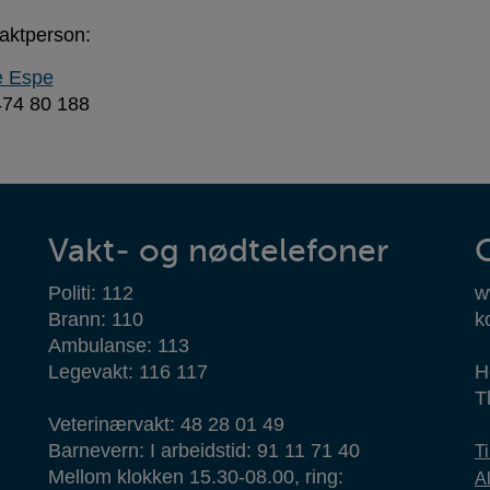
aktperson:
e Espe
 474 80 188
Vakt- og nødtelefoner
Politi: 112
w
Brann: 110
k
Ambulanse: 113
Legevakt: 116 117
H
T
Veterinærvakt: 48 28 01 49
Barnevern: I arbeidstid: 91 11 71 40
T
Mellom klokken 15.30-08.00, ring:
Al