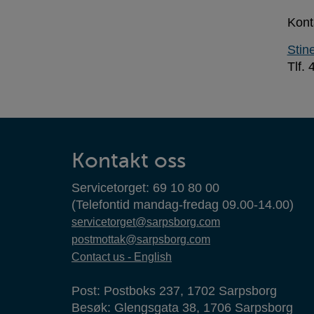
Kont
Stin
Tlf.
Kontaktinformasjon
Kontakt oss
Servicetorget: 69 10 80 00
(Telefontid mandag-fredag 09.00-14.00)
servicetorget@sarpsborg.com
postmottak@sarpsborg.com
Contact us - English
Post: Postboks 237, 1702 Sarpsborg
Besøk: Glengsgata 38, 1706 Sarpsborg