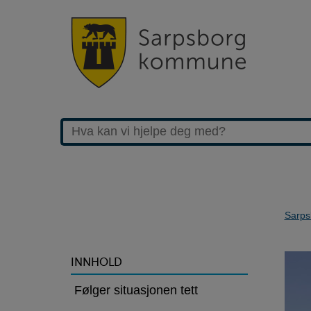
Sarps
>Meld
INNHOLD
fra
Følger situasjonen tett