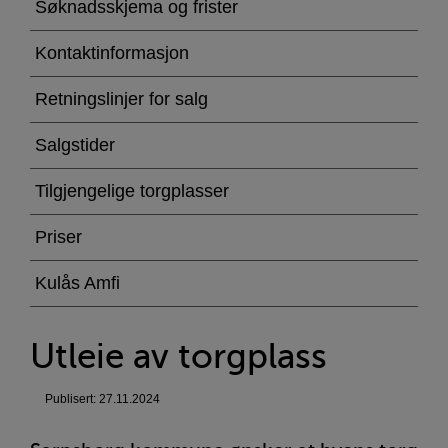
av
Søknadsskjema og frister
torgplass
Kontaktinformasjon
Retningslinjer for salg
Salgstider
Tilgjengelige torgplasser
Priser
Kulås Amfi
Utleie av torgplass
Publisert: 27.11.2024