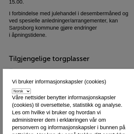
15.00.
I forbindelse med julehandel i desembermåned og
ved spesielle anledninger/arrangementer, kan
Sarpsborg kommune gjøre endringer
i åpningstidene.
Tilgjengelige torgplasser
Se oversikt/kart over tilgjengelige plasser for
salgsboder her. - PDF
Vi bruker informasjonskapsler (cookies)
Med strøm: Plass nr. 1, 2, 3 og 4 har strøm
Våre nettsider benytter informasjonskapsler
tilgjengelig.
(cookies) til oversettelse, statistikk og analyse.
Uten strøm: Plass nr. 5, 6, 7, 8 og 9 har ikke strøm
Les om hvilke vi bruker og hvordan vi
tilgjengelig.
administrerer dem i erklæringen vår om
personvern og informasjonskapsler i bunnen på