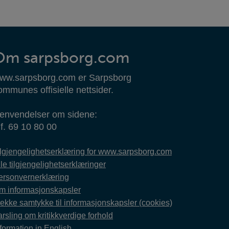
Om sarpsborg.com
ww.sarpsborg.com er Sarpsborg
ommunes offisielle nettsider.
envendelser om sidene:
lf. 69 10 80 00
ilgjengelighetserklæring for www.sarpsborg.com
le tilgjengelighetserklæringer
ersonvernerklæring
m informasjonskapsler
rekke samtykke til informasjonskapsler (cookies)
rsling om kritikkverdige forhold
formation in English