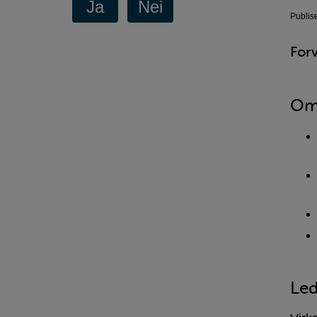
Publis
For
Om
Led