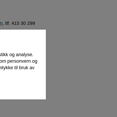
m
, tlf. 415 30 299
211
stikk og analyse.
103
r om personvern og
tykke til bruk av
2 494