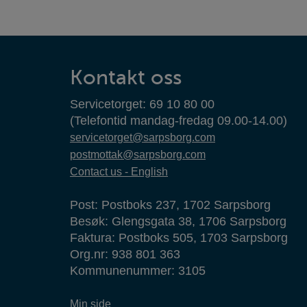
Kontaktinformasjon
Kontakt oss
Servicetorget: 69 10 80 00
(Telefontid mandag-fredag 09.00-14.00)
servicetorget@sarpsborg.com
postmottak@sarpsborg.com
Contact us - English
Post: Postboks 237, 1702 Sarpsborg
Besøk: Glengsgata 38, 1706 Sarpsborg
Faktura: Postboks 505, 1703 Sarpsborg
Org.nr: 938 801 363
Kommunenummer: 3105
Min side