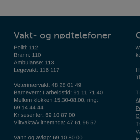
Vakt- og nødtelefoner
Politi: 112
w
Brann: 110
k
Ambulanse: 113
Legevakt: 116 117
H
T
Veterinærvakt: 48 28 01 49
Barnevern: I arbeidstid: 91 11 71 40
T
Mellom klokken 15.30-08.00, ring:
Al
69 14 44 44
P
Krisesenter: 69 10 87 00
O
Viltvakta/viltnemnda: 47 61 96 57
T
Va
Vann og avløp: 69 10 80 00
In