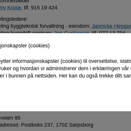
somhetsleder
my Kruse
, tlf. 915 19 424
lingsledere:
ling byggteknisk forvaltning - eiendom:
Jannicke Heggu
ling byggdrift sentrum:
Jon Gustavsen
, tlf. 977 13 794
ling byggdrift Skjeberg:
Sjur Økland
, tlf 915 19 402
sjonskapsler (cookies)
ling byggdrift Tune:
Sjur Økland
, tlf 915 19 402
ling byggvedlikehold:
Alv Jørn Johansen
, tlf 992 05 837
ling renhold sentrum:
Gunn Brox Lauritzen
, tlf. 977 61 
ytter informasjonskapsler (cookies) til oversettelse, stati
ling renhold Skjeberg:
Anne Marthe Eriksen
, tlf 454 45 
bruker og hvordan vi administrerer dem i erklæringen vå
ling renhold Tune:
Trude Merethe Sanna
, tlf 410 69 161
r i bunnen på nettsiden. Her kan du også trekke ditt sam
ling eiendomsforvaltning:
John Thorvald Grini
, tlf 911 6
esse:
veien 95
adresse: Postboks 237, 1702 Sarpsborg