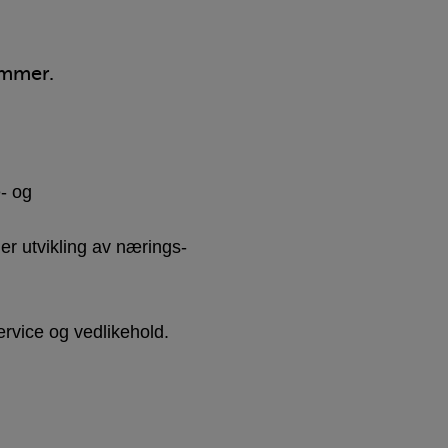
ommer.
- og
r utvikling av nærings-
ervice og vedlikehold.