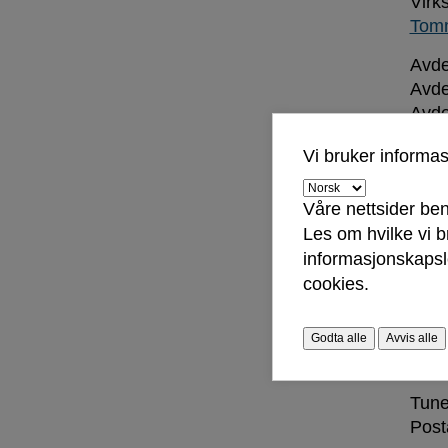
Virk
Tom
Avde
Avde
Avde
Avde
Vi bruker informa
Avde
Avde
Avde
Våre nettsider ben
Avde
Les om hvilke vi 
Avde
informasjonskapsle
Avde
cookies.
Godta alle
Avvis alle
Adr
Tune
Post