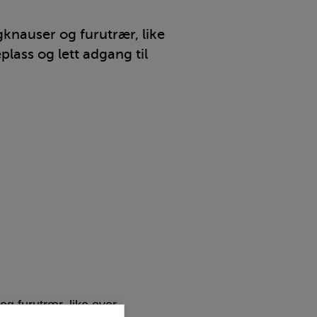
gknauser og furutrær, like
lass og lett adgang til
g furutrær, like over