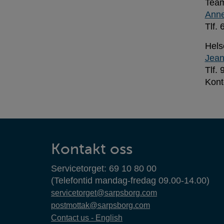
Tea
Anne
Tlf.
Hels
Jean
Tlf.
Kont
Kontaktinformasjon
Kontakt oss
Servicetorget: 69 10 80 00
(Telefontid mandag-fredag 09.00-14.00)
servicetorget@sarpsborg.com
postmottak@sarpsborg.com
Contact us - English