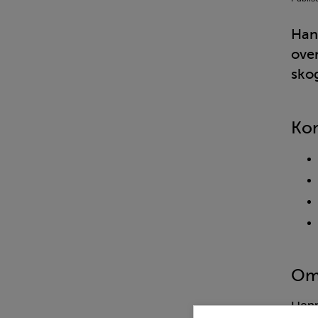
Hann
over
sko
Kon
Om
Hann