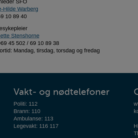
mleder SFO
-Hilde Warberg
 69 10 89 40
esykepleier
ette Stenshorne
 969 45 502 / 69 10 89 38
ortid: Mandag, tirsdag, torsdag og fredag
Vakt- og nødtelefoner
Politi: 112
w
Brann: 110
k
Ambulanse: 113
Legevakt: 116 117
H
T