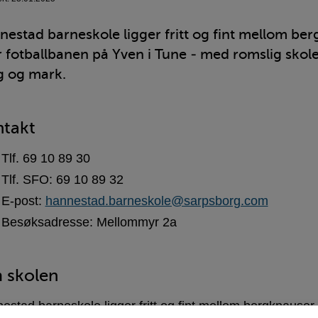
estad barneskole ligger fritt og fint mellom ber
 fotballbanen på Yven i Tune - med romslig skolep
g og mark.
takt
Tlf. 69 10 89 30
Tlf. SFO: 69 10 89 32
E-post:
hannestad.barneskole@sarpsborg.com
Besøksadresse: Mellommyr 2a
 skolen
estad barneskole ligger fritt og fint mellom bergknauser o