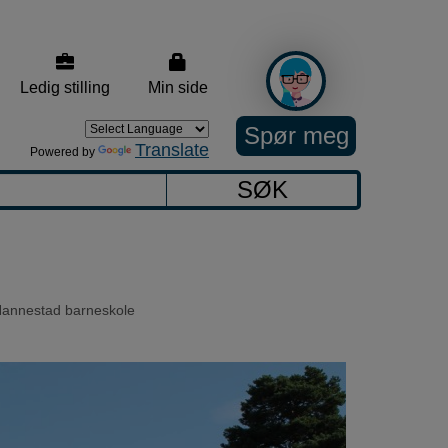
Ledig stilling
Min side
Spør meg
Translate
Powered by
SØK
annestad barneskole