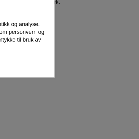
 adgang til skog og mark.
stikk og analyse.
r om personvern og
tykke til bruk av