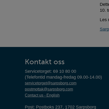
Dett
10. t
Les 
Sarp
Kontaktinformasjon
Kontakt oss
Servicetorget: 69 10 80 00
(Telefontid mandag-fredag 09.00-14.00)
servicetorget@sarpsborg.com
postmottak@sarpsborg.com
Contact us - English
Post: Postboks 237, 1702 Sarpsborg