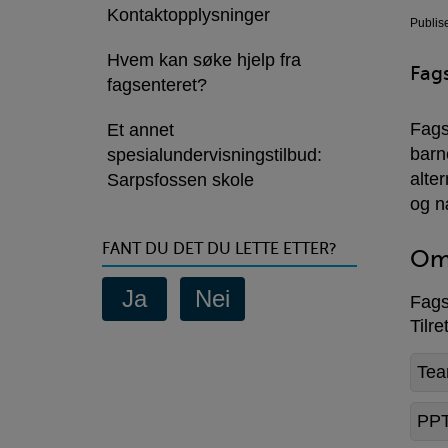
Kontaktopplysninger
Publis
Hvem kan søke hjelp fra
Fags
fagsenteret?
Fags
Et annet
barn
spesialundervisningstilbud:
alte
Sarpsfossen skole
og n
FANT DU DET DU LETTE ETTER?
Om 
Fags
Tilr
Tea
PPT