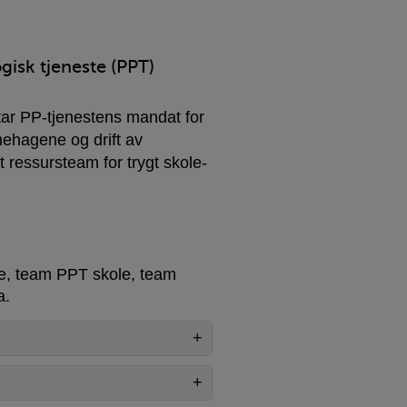
gisk tjeneste (PPT)
tar PP-tjenestens mandat for
ehagene og drift av
 ressursteam for trygt skole-
e, team PPT skole, team
a.