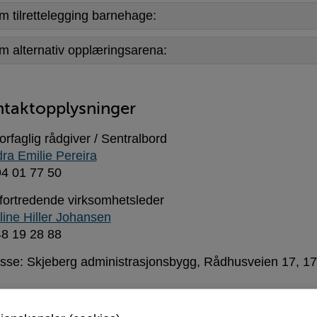
m tilrettelegging barnehage:
m alternativ opplæringsarena:
taktopplysninger
orfaglig rådgiver / Sentralbord
ra Emilie Pereira
 94 01 77 50
fortredende virksomhetsleder
line Hiller Johansen
 48 19 28 88
sse: Skjeberg administrasjonsbygg, Rådhusveien 17, 