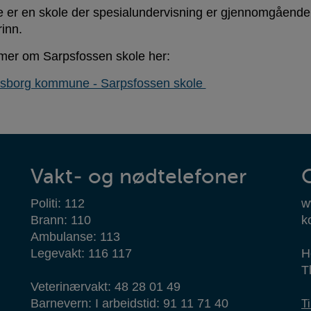
e er en skole der spesialundervisning er gjennomgående i 
rinn.
mer om Sarpsfossen skole her:
sborg kommune - Sarpsfossen skole
Vakt- og nødtelefoner
Politi: 112
w
Brann: 110
k
Ambulanse: 113
Legevakt: 116 117
H
T
Veterinærvakt: 48 28 01 49
Barnevern: I arbeidstid: 91 11 71 40
T