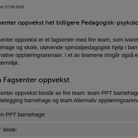
ert: 07.08.2026
enter oppvekst het tidligere Pedagogisk-psykolo
enter oppvekst er et fagsenter med fire team, som ivare
ehage og skole, utøvende spesialpedagogisk hjelp i barn
rnative opplæringsarenaer. I et av teamene inngår også et
ærmiljø.
Fagsenter oppvekst
enter oppvekst består av fire team: team PPT barnehag
ettelegging barnehage og team Alternativ opplæringsaren
m PPT barnehage:
 skole: