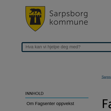
Sarps
>Fagsenter
INNHOLD
F
oppvekst
Om Fagsenter oppvekst