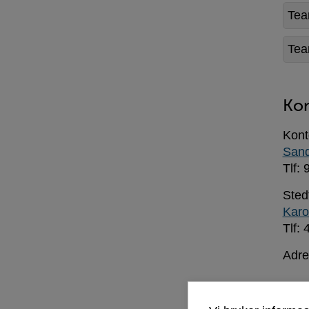
Tea
Tea
Kon
Kont
Sand
Tlf:
Sted
Karo
Tlf:
Adre