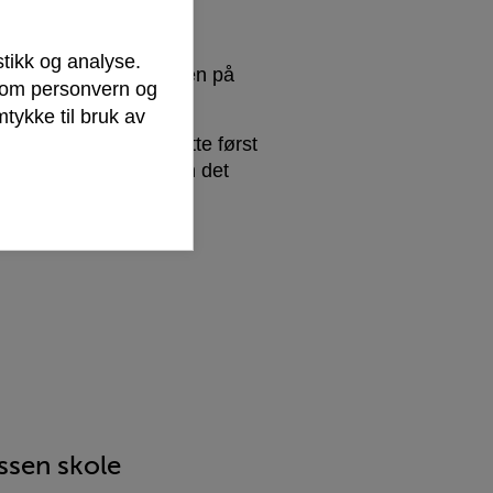
 og opplæringsloven.
stikk og analyse.
er og skoler i kommunen på
r om personvern og
tykke til bruk av
anbefaler vi at foresatte først
hjelpe til å vurdere om det
det:
ssen skole