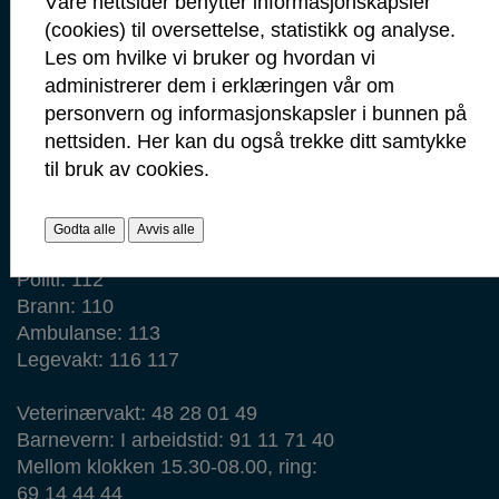
Våre nettsider benytter informasjonskapsler
Besøk: Glengsgata 38, 1706 Sarpsborg
(cookies) til oversettelse, statistikk og analyse.
Faktura: Postboks 505, 1703 Sarpsborg
Les om hvilke vi bruker og hvordan vi
Org.nr: 938 801 363
administrerer dem i erklæringen vår om
Kommunenummer: 3105
personvern og informasjonskapsler i bunnen på
nettsiden. Her kan du også trekke ditt samtykke
Min side
til bruk av cookies.
Ansattportal
Vakt- og nødtelefoner
Godta alle
Avvis alle
Politi: 112
Brann: 110
Ambulanse: 113
Legevakt: 116 117
Veterinærvakt: 48 28 01 49
Barnevern: I arbeidstid: 91 11 71 40
Mellom klokken 15.30-08.00, ring:
69 14 44 44