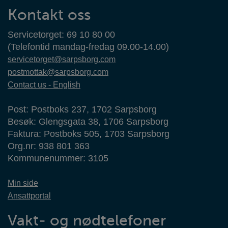
Kontaktinformasjon
Kontakt oss
Servicetorget: 69 10 80 00
(Telefontid mandag-fredag 09.00-14.00)
servicetorget@sarpsborg.com
postmottak@sarpsborg.com
Contact us - English
Post: Postboks 237, 1702 Sarpsborg
Besøk: Glengsgata 38, 1706 Sarpsborg
Faktura: Postboks 505, 1703 Sarpsborg
Org.nr: 938 801 363
Kommunenummer: 3105
Min side
Ansattportal
Vakt- og nødtelefoner