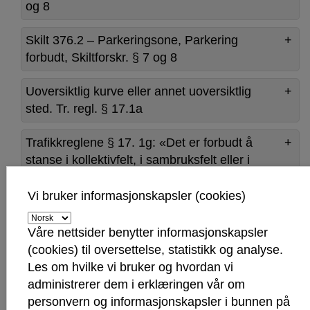
og 8
Skilt 376.2 – Parkeringsone, Parkering
forbudt, Skiltforskr. § 7 og 8
Uoversiktlig kurve eller annet uoversiktlig
sted. Tr. regl. § 17.1a
Trafikkreglene § 17. 1g: «Det er forbudt å
stanse i kollektivfelt, i sambruksfelt eller i
sykkelfelt».
Vi bruker informasjonskapsler (cookies)
Trafikkreglene § 17. 2b: «Det er forbudt å
parkere på møteplass i vegens hele bredde
Våre nettsider benytter informasjonskapsler
så langt kjørebanen er utvidet».
(cookies) til oversettelse, statistikk og analyse.
Les om hvilke vi bruker og hvordan vi
administrerer dem i erklæringen vår om
Klage
personvern og informasjonskapsler i bunnen på