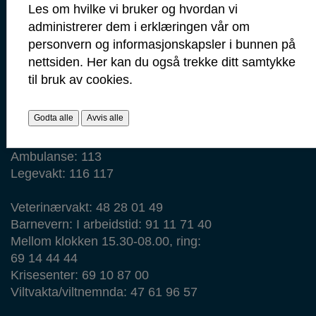
Les om hvilke vi bruker og hvordan vi
Kommunenummer: 3105
administrerer dem i erklæringen vår om
personvern og informasjonskapsler i bunnen på
Min side
nettsiden. Her kan du også trekke ditt samtykke
Ansattportal
til bruk av cookies.
Vakt- og nødtelefoner
Godta alle
Avvis alle
Politi: 112
Brann: 110
Ambulanse: 113
Legevakt: 116 117
Veterinærvakt: 48 28 01 49
Barnevern: I arbeidstid: 91 11 71 40
Mellom klokken 15.30-08.00, ring:
69 14 44 44
Krisesenter: 69 10 87 00
Viltvakta/viltnemnda: 47 61 96 57