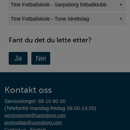
Tine Fotballskole - Sarpsborg fotballklubb
Tine Fotballskole - Tune Idrettslag
Fant du det du lette etter?
Kontaktinformasjon
Kontakt oss
Servicetorget: 69 10 80 00
(Telefontid mandag-fredag 09.00-14.00)
servicetorget@sarpsborg.com
postmottak@sarpsborg.com
Contact us - English