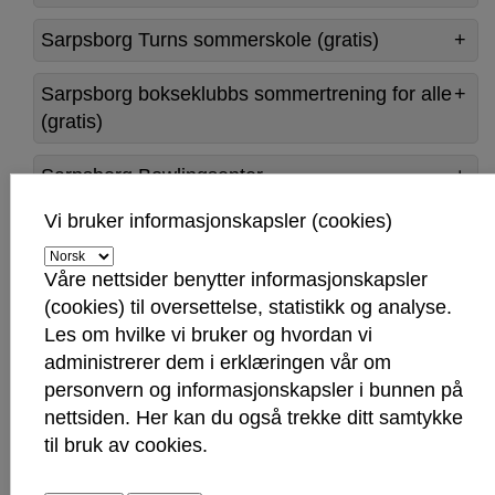
Sarpsborg Turns sommerskole (gratis)
Sarpsborg bokseklubbs sommertrening for alle
(gratis)
Sarpsborg Bowlingsenter
Vi bruker informasjonskapsler (cookies)
SFK Future Academy
Våre nettsider benytter informasjonskapsler
Sjøkamp
(cookies) til oversettelse, statistikk og analyse.
Les om hvilke vi bruker og hvordan vi
Skateparken (gratis)
administrerer dem i erklæringen vår om
personvern og informasjonskapsler i bunnen på
Skattkammeret (gratis)
nettsiden. Her kan du også trekke ditt samtykke
til bruk av cookies.
Skjeberg golfklubbs sommerskole (gratis)