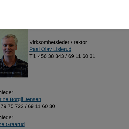
else og ansatte
Virksomhetsleder / rektor
Paal Olav Lislerud
Tlf. 456 38 343 / 69 11 60 31
mleder
rine Borgli Jensen
 979 75 722 / 69 11 60 30
leder
e Graarud