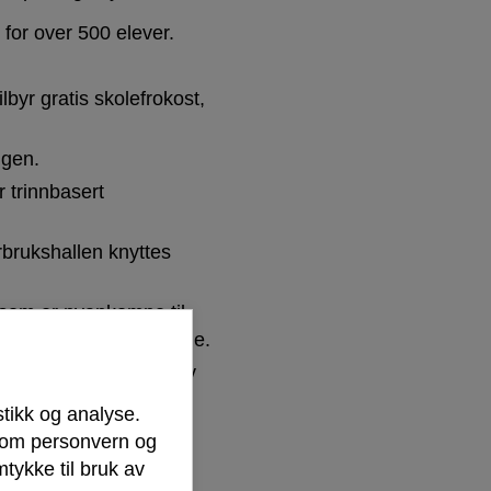
for over 500 elever.
byr gratis skolefrokost,
ngen.
 trinnbasert
rbrukshallen knyttes
 som er nyankomne til
desundsveien barneskole.
ole fra 1877 - så selv
stikk og analyse.
r om personvern og
tykke til bruk av