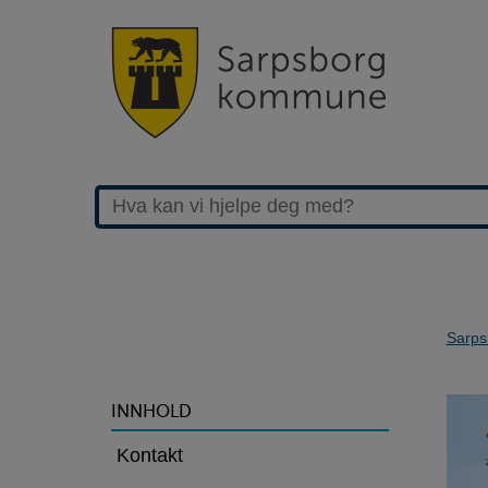
Sarps
>Sandesundsveien
INNHOLD
barneskole
Kontakt