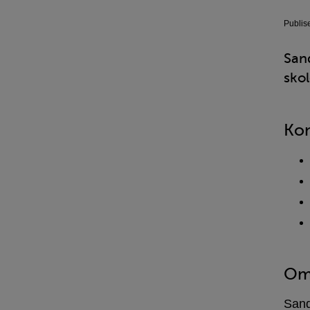
Publis
Sand
skol
Kon
Om
Sand