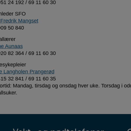
 951 24 192 / 69 11 60 30
mleder SFO
l Fredrik Mangset
 909 50 840
allærer
ne Aunaas
 920 82 364 / 69 11 60 30
esykepleier
e Langholen Prangerød
 415 32 841 / 69 11 60 35
ortid: Mandag, tirsdag og onsdag hver uke. Torsdag i odd
llsuker.