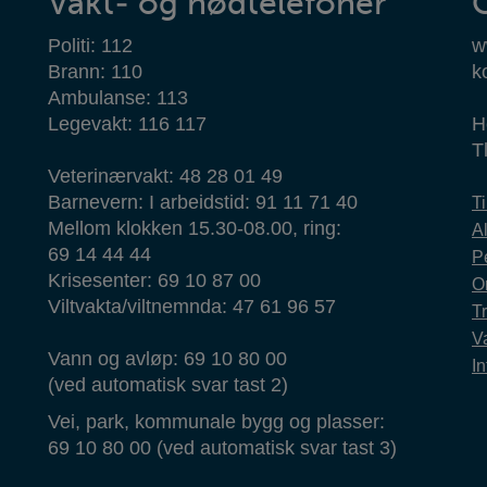
Vakt- og nødtelefoner
Politi: 112
w
Brann: 110
k
Ambulanse: 113
Legevakt: 116 117
H
T
Veterinærvakt: 48 28 01 49
Barnevern: I arbeidstid: 91 11 71 40
T
Mellom klokken 15.30-08.00, ring:
Al
69 14 44 44
P
Krisesenter: 69 10 87 00
O
Viltvakta/viltnemnda: 47 61 96 57
T
Va
Vann og avløp: 69 10 80 00
In
(ved automatisk svar tast 2)
Vei, park, kommunale bygg og plasser:
69 10 80 00 (ved automatisk svar tast 3)