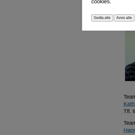
cookies.
Led
Godta alle
Avvis alle
Tea
Kath
Tlf.
Team
Hann