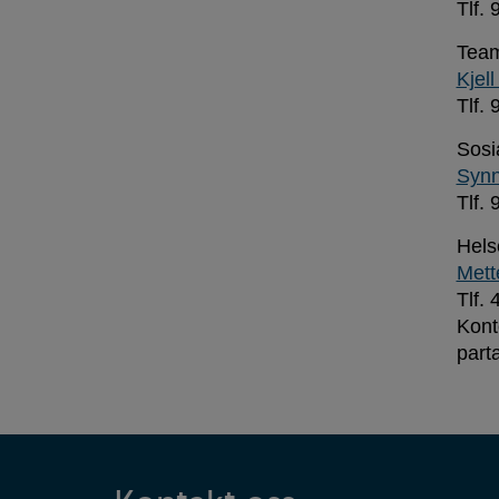
Tlf.
Tea
Kjel
Tlf.
Sosi
Syn
Tlf.
Hels
Mett
Tlf.
Kont
parta
Kontaktinformasjon