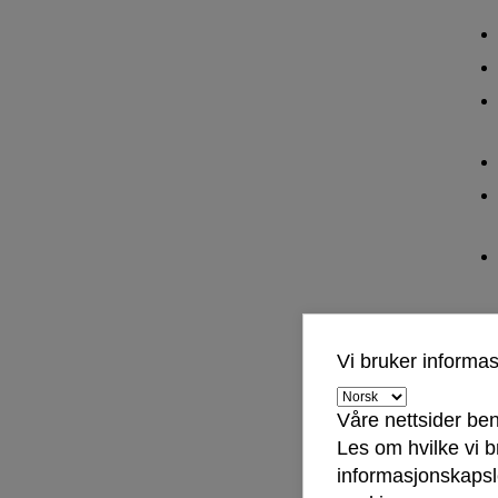
Vi bruker informa
Våre nettsider ben
Les om hvilke vi 
Sko
informasjonskapsle