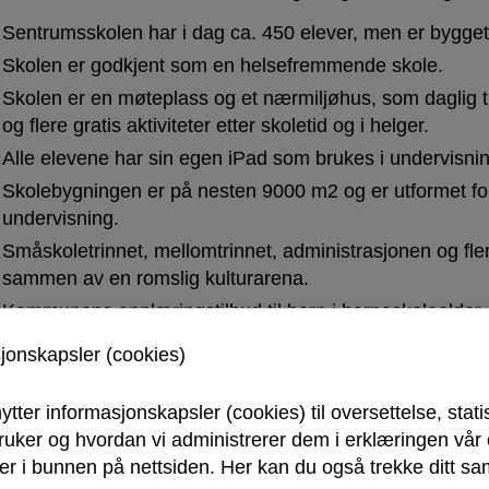
Sentrumsskolen har i dag ca. 450 elever, men er bygget 
Skolen er godkjent som en helsefremmende skole.
Skolen er en møteplass og et nærmiljøhus, som daglig til
og flere gratis aktiviteter etter skoletid og i helger.
Alle elevene har sin egen iPad som brukes i undervisni
Skolebygningen er på nesten 9000 m2 og er utformet for
undervisning.
Småskoletrinnet, mellomtrinnet, administrasjonen og fle
sammen av en romslig kulturarena.
Kommunens opplæringstilbud til barn i barneskolealder
Norge, er i all hovedsak lagt til Språksenteret ved San
sjonskapsler (cookies)
Den nye skolen avløste gamle Sandesundsveien barnesk
om bygget er nytt og flott, har skolen en lang historie.
ytter informasjonskapsler (cookies) til oversettelse, stati
bruker og hvordan vi administrerer dem i erklæringen vå
lens nettside - www.sarpsborg.com/ssv
r i bunnen på nettsiden. Her kan du også trekke ditt sam