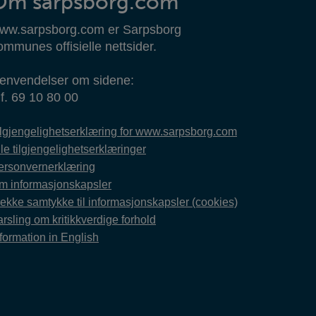
Om sarpsborg.com
ww.sarpsborg.com er Sarpsborg
ommunes offisielle nettsider.
envendelser om sidene:
lf. 69 10 80 00
ilgjengelighetserklæring for www.sarpsborg.com
le tilgjengelighetserklæringer
ersonvernerklæring
m informasjonskapsler
rekke samtykke til informasjonskapsler (cookies)
rsling om kritikkverdige forhold
formation in English