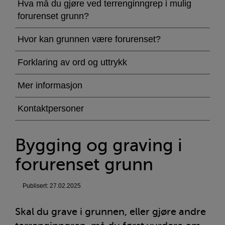
og
Hva må du gjøre ved terrenginngrep i mulig
forurenset grunn?
graving
i
Hvor kan grunnen være forurenset?
forurenset
Forklaring av ord og uttrykk
grunn
Mer informasjon
Kontaktpersoner
Bygging og graving i
forurenset grunn
Publisert: 27.02.2025
Skal du grave i grunnen, eller gjøre andre