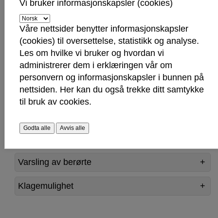
Vi bruker informasjonskapsler (cookies)
Grunnforurensning
Våre nettsider benytter informasjonskapsler
Lovverk og myndighet
(cookies) til oversettelse, statistikk og analyse.
Les om hvilke vi bruker og hvordan vi
Registrering av områder med forurenset
administrerer dem i erklæringen vår om
grunn
personvern og informasjonskapsler i bunnen på
nettsiden. Her kan du også trekke ditt samtykke
Saksbehandling av forurenset grunn
til bruk av cookies.
Saksbehandlingstid
Godta alle
Avvis alle
Gebyrsatser
Varsling av berørte
Klagemulighet