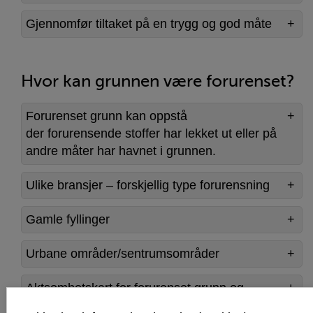
Gjennomfør tiltaket på en trygg og god måte
Hvor kan grunnen være forurenset?
Forurenset grunn kan oppstå
der forurensende stoffer har lekket ut eller på
andre måter har havnet i grunnen.
Ulike bransjer – forskjellig type forurensning
Gamle fyllinger
Urbane områder/sentrumsområder
Aktsomhetskart for forurenset grunn og
Miljødirektoratets database.