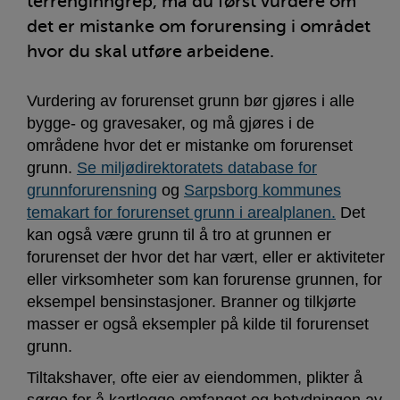
terrenginngrep, må du først vurdere om
det er mistanke om forurensing i området
hvor du skal utføre arbeidene.
Vurdering av forurenset grunn bør gjøres i alle
bygge- og gravesaker, og må gjøres i de
områdene hvor det er mistanke om forurenset
grunn.
Se miljødirektoratets database for
grunnforurensning
og
Sarpsborg kommunes
temakart for forurenset grunn i arealplanen.
Det
kan også være grunn til å tro at grunnen er
forurenset der hvor det har vært, eller er aktiviteter
eller virksomheter som kan forurense grunnen, for
eksempel bensinstasjoner. Branner og tilkjørte
masser er også eksempler på kilde til forurenset
grunn.
Tiltakshaver, ofte eier av eiendommen, plikter å