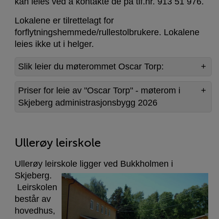
kan leies ved å kontakte de på tlf.nr. 913 51 976.
Lokalene er tilrettelagt for
forflytningshemmede/rullestolbrukere. Lokalene
leies ikke ut i helger.
Slik leier du møterommet Oscar Torp:
Priser for leie av "Oscar Torp" - møterom i
Skjeberg administrasjonsbygg 2026
Ullerøy leirskole
Ullerøy leirskole ligger ved Bukkholmen i
Skjeberg.
Leirskolen
består av
hovedhus,