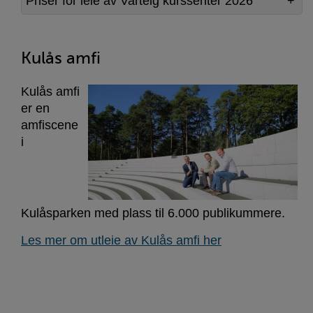
Priser for leie av Varteig kurssenter 2026
Kulås amfi
Kulås amfi
er en
amfiscene
i
Kulåsparken med plass til 6.000 publikummere.
Les mer om utleie av Kulås amfi her