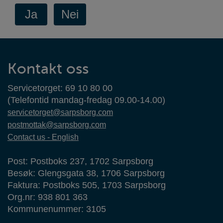
Kontaktinformasjon
Kontakt oss
Servicetorget: 69 10 80 00
(Telefontid mandag-fredag 09.00-14.00)
servicetorget@sarpsborg.com
postmottak@sarpsborg.com
Contact us - English
Post: Postboks 237, 1702 Sarpsborg
Besøk: Glengsgata 38, 1706 Sarpsborg
Faktura: Postboks 505, 1703 Sarpsborg
Org.nr: 938 801 363
Kommunenummer: 3105