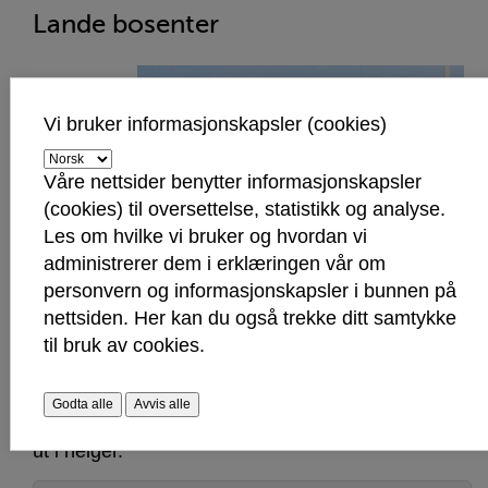
Lande bosenter
Vi bruker informasjonskapsler (cookies)
Våre nettsider benytter informasjonskapsler
(cookies) til oversettelse, statistikk og analyse.
Utleielokalet ved Lande bosenter består av
Les om hvilke vi bruker og hvordan vi
kjøkken og 3 seksjoner. Det er plass til 40
administrerer dem i erklæringen vår om
personer i hver seksjon. Det leies ikke ut til
personvern og informasjonskapsler i bunnen på
konfirmasjon, barndåp og lignende siden lokalet
nettsiden. Her kan du også trekke ditt samtykke
ligger i tilknytning til et bosenter. Av den grunn må
til bruk av cookies.
også leietaker forlate lokalet senest kl.
21.30. Lokalet er tilrettelagt for
forflytningshemmede/rullestolbrukere, samt
Godta alle
Avvis alle
hørselshemmede (teleslynge). Lokalene leies ikke
ut i helger.