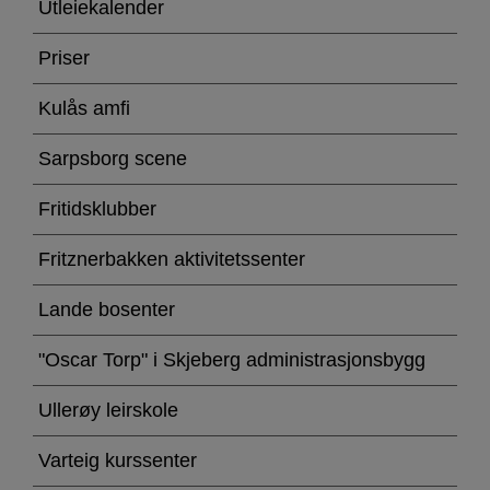
av
Utleiekalender
lokaler
Priser
Kulås amfi
Sarpsborg scene
Fritidsklubber
Fritznerbakken aktivitetssenter
Lande bosenter
"Oscar Torp" i Skjeberg administrasjonsbygg
Ullerøy leirskole
Varteig kurssenter