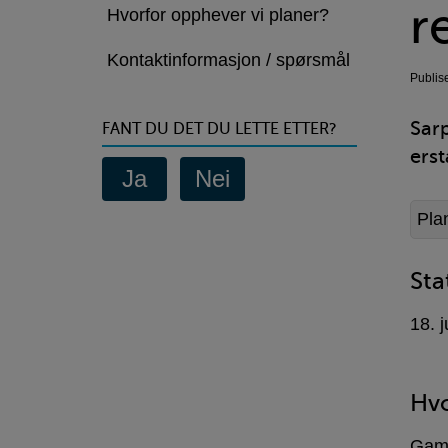
eldre
r
Hvorfor opphever vi planer?
reguleringsplaner
Kontaktinformasjon / spørsmål
Publis
Sar
FANT DU DET DU LETTE ETTER?
erst
Plan
Sta
18. 
Hvo
Gamle