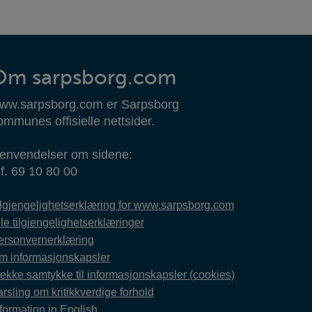
Om sarpsborg.com
ww.sarpsborg.com er Sarpsborg
ommunes offisielle nettsider.
envendelser om sidene:
lf. 69 10 80 00
ilgjengelighetserklæring for www.sarpsborg.com
le tilgjengelighetserklæringer
ersonvernerklæring
m informasjonskapsler
rekke samtykke til informasjonskapsler (cookies)
rsling om kritikkverdige forhold
formation in English