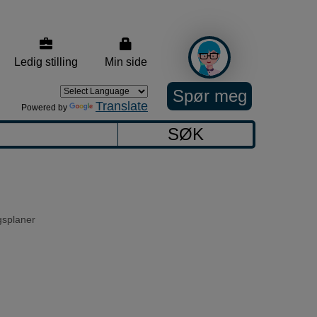
Ledig stilling
Min side
Spør meg
Translate
Powered by
SØK
gsplaner