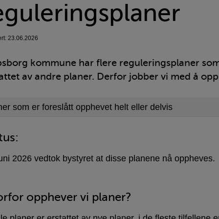
eguleringsplaner
ert: 23.06.2026
psborg kommune har flere reguleringsplaner som 
attet av andre planer. Derfor jobber vi med å opp
er som er foreslått opphevet helt eller delvis
tus:
juni 2026 vedtok bystyret at disse planene nå oppheves.
rfor opphever vi planer?
 planer er erstattet av nye planer, i de fleste tilfellene 