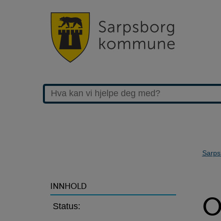
Sarps
>Oppheving
INNHOLD
O
av
Status: