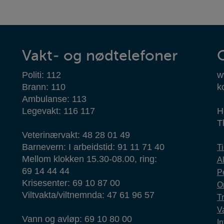
Vakt- og nødtelefoner
Politi: 112
w
Brann: 110
k
Ambulanse: 113
Legevakt: 116 117
H
T
Veterinærvakt: 48 28 01 49
Barnevern: I arbeidstid: 91 11 71 40
T
Mellom klokken 15.30-08.00, ring:
Al
69 14 44 44
P
Krisesenter: 69 10 87 00
O
Viltvakta/viltnemnda: 47 61 96 57
T
Va
Vann og avløp: 69 10 80 00
In