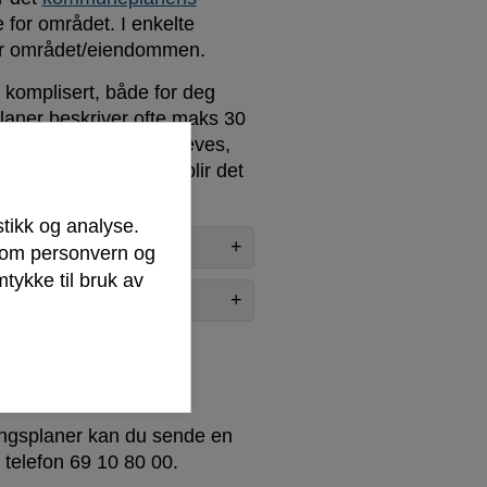
for området. I enkelte
e for området/eiendommen.
komplisert, både for deg
laner beskriver ofte maks 30
gamle planen ikke oppheves,
oppheve slike planer blir det
stikk og analyse.
r om personvern og
tykke til bruk av
ingsplaner kan du sende en
å telefon 69 10 80 00.