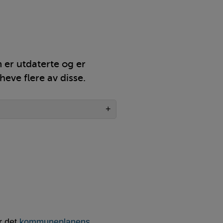
er utdaterte og er
heve flere av disse.
er det
kommuneplanens