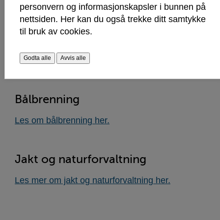
personvern og informasjonskapsler i bunnen på
Les mer om skogfond her.
nettsiden. Her kan du også trekke ditt samtykke
til bruk av cookies.
Barkbiller
Godta alle
Avvis alle
Følg med på skogen din før varmen kommer
Bålbrenning
Les om bålbrenning her.
Jakt og naturforvaltning
Les mer om jakt og naturforvaltning her.