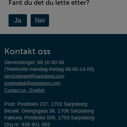
Fant du det du lette etter?
Kontaktinformasjon
Kontakt oss
Servicetorget: 69 10 80 00
(Telefontid mandag-fredag 09.00-14.00)
servicetorget@sarpsborg.com
postmottak@sarpsborg.com
Contact us - English
Post: Postboks 237, 1702 Sarpsborg
Besøk: Glengsgata 38, 1706 Sarpsborg
Faktura: Postboks 505, 1703 Sarpsborg
Org.nr: 938 801 363