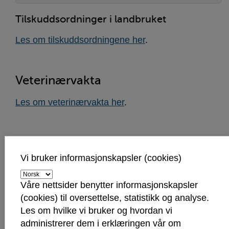
Tilskuddsordninger i landbruket
Les om tilskuddsordningene her
.
Veterinærvakta
Les om veterinærvakta her
.
Skog
Vi bruker informasjonskapsler (cookies)
Skogbruksplanlegging i Sarpsborg
Våre nettsider benytter informasjonskapsler
Her finner du mer informasjon om
(cookies) til oversettelse, statistikk og analyse.
skogbruksplanlegging i Sarpsborg
Les om hvilke vi bruker og hvordan vi
administrerer dem i erklæringen vår om
Skogfond