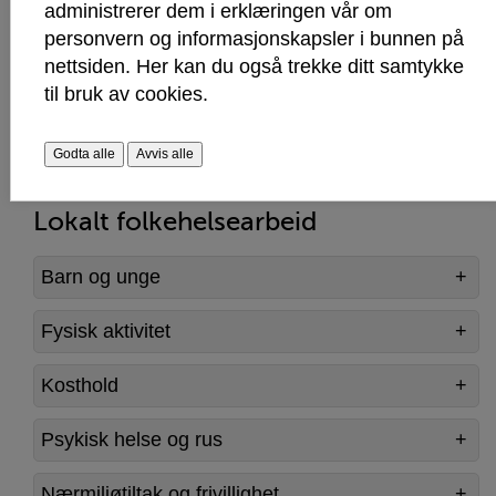
administrerer dem i erklæringen vår om
Ungdataundersøkelsene 2025
personvern og informasjonskapsler i bunnen på
PowerPoint-presentasjon - hovedrapport
nettsiden. Her kan du også trekke ditt samtykke
mellomtrinnet 5.-7.
til bruk av cookies.
Folkehelseprofil 2025 - pdf (ekstern
nettside)
Godta alle
Avvis alle
Lokalt folkehelsearbeid
Barn og unge
Fysisk aktivitet
Kosthold
Psykisk helse og rus
Nærmiljøtiltak og frivillighet