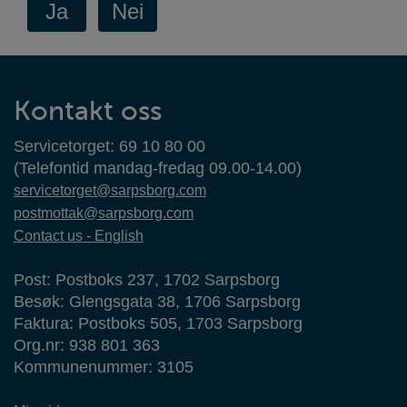
Kontaktinformasjon
Kontakt oss
Servicetorget: 69 10 80 00
(Telefontid mandag-fredag 09.00-14.00)
servicetorget@sarpsborg.com
postmottak@sarpsborg.com
Contact us - English
Post: Postboks 237, 1702 Sarpsborg
Besøk: Glengsgata 38, 1706 Sarpsborg
Faktura: Postboks 505, 1703 Sarpsborg
Org.nr: 938 801 363
Kommunenummer: 3105